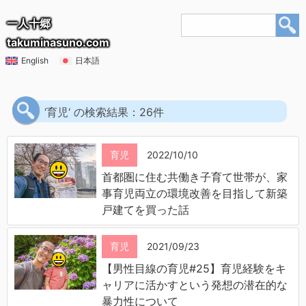
一人十郷
takuminasuno.com
English
日本語
‘育児‘ の検索結果：26件
育児
2022/10/10
首都圏に住む共働き子育て世帯が、家
事育児両立の環境改善を目指して新築
戸建てを買った話
育児
2021/09/23
【男性目線の育児#25】育児経験をキ
ャリアに活かすという発想の潜在的な
暴力性について