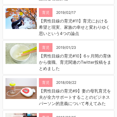
育児
2019/02/17
【男性目線の育児#11】育児における
希望と現実、家族の幸せと変わりゆく
思いという4つの論点
育児
2019/01/23
【男性目線の育児#10】6ヶ月間の育休
から復職、育児関連のTwitter投稿をま
とめました
育児
2018/09/22
【男性目線の育児#9】妻の母乳育児を
夫が全力サポートすることのビジネス
パーソン的意義について考えてみた