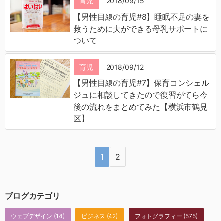
育児
2018/09/15
【男性目線の育児#8】睡眠不足の妻を
救うために夫ができる母乳サポートに
ついて
育児
2018/09/12
【男性目線の育児#7】保育コンシェル
ジュに相談してきたので復習がてら今
後の流れをまとめてみた【横浜市鶴見
区】
1
2
ブログカテゴリ
ウェブデザイン
(14)
ビジネス
(42)
フォトグラフィー
(575)