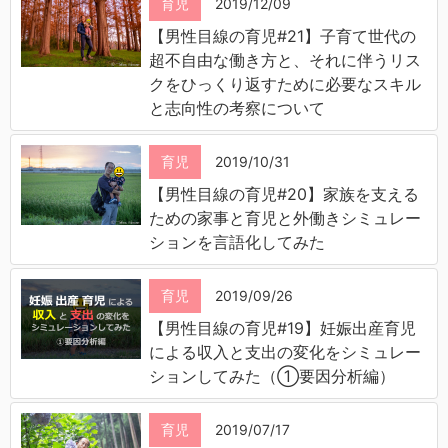
育児
2019/12/09
【男性目線の育児#21】子育て世代の
超不自由な働き方と、それに伴うリス
クをひっくり返すために必要なスキル
と志向性の考察について
育児
2019/10/31
【男性目線の育児#20】家族を支える
ための家事と育児と外働きシミュレー
ションを言語化してみた
育児
2019/09/26
【男性目線の育児#19】妊娠出産育児
による収入と支出の変化をシミュレー
ションしてみた（①要因分析編）
育児
2019/07/17