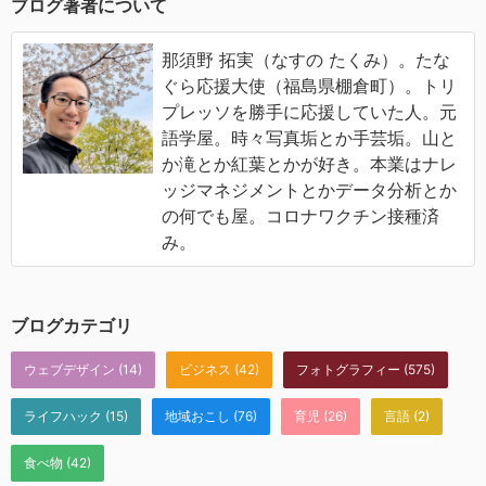
ブログ著者について
那須野 拓実（なすの たくみ）。たな
ぐら応援大使（福島県棚倉町）。トリ
プレッソを勝手に応援していた人。元
語学屋。時々写真垢とか手芸垢。山と
か滝とか紅葉とかが好き。本業はナレ
ッジマネジメントとかデータ分析とか
の何でも屋。コロナワクチン接種済
み。
ブログカテゴリ
ウェブデザイン
(14)
ビジネス
(42)
フォトグラフィー
(575)
ライフハック
(15)
地域おこし
(76)
育児
(26)
言語
(2)
食べ物
(42)