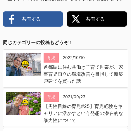
共有する
共有する
同じカテゴリーの投稿もどうぞ！
育児
2022/10/10
首都圏に住む共働き子育て世帯が、家
事育児両立の環境改善を目指して新築
戸建てを買った話
育児
2021/09/23
【男性目線の育児#25】育児経験をキ
ャリアに活かすという発想の潜在的な
暴力性について