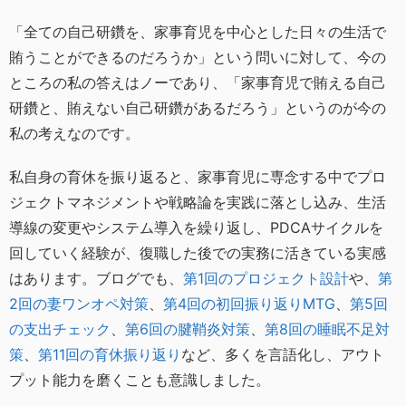
「全ての自己研鑽を、家事育児を中心とした日々の生活で
賄うことができるのだろうか」という問いに対して、今の
ところの私の答えはノーであり、「家事育児で賄える自己
研鑽と、賄えない自己研鑽があるだろう」というのが今の
私の考えなのです。
私自身の育休を振り返ると、家事育児に専念する中でプロ
ジェクトマネジメントや戦略論を実践に落とし込み、生活
導線の変更やシステム導入を繰り返し、PDCAサイクルを
回していく経験が、復職した後での実務に活きている実感
はあります。ブログでも、
第1回のプロジェクト設計
や、
第
2回の妻ワンオペ対策
、
第4回の初回振り返りMTG
、
第5回
の支出チェック
、
第6回の腱鞘炎対策
、
第8回の睡眠不足対
策
、
第11回の育休振り返り
など、多くを言語化し、アウト
プット能力を磨くことも意識しました。