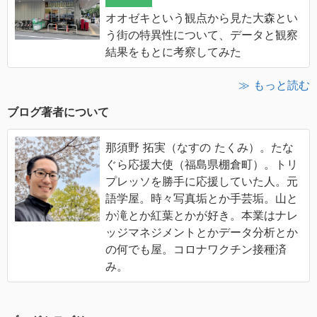
オオゼキという観点から見た大森とい
う街の特異性について、データと観察
結果をもとに考察してみた
≫ もっと読む
ブログ著者について
那須野 拓実（なすの たくみ）。たな
ぐら応援大使（福島県棚倉町）。トリ
プレッソを勝手に応援していた人。元
語学屋。時々写真垢とか手芸垢。山と
か滝とか紅葉とかが好き。本業はナレ
ッジマネジメントとかデータ分析とか
の何でも屋。コロナワクチン接種済
み。