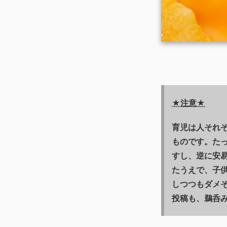
★注意★
育児は人それぞ
ものです。た
すし、逆に安
たうえで、子
しつつもダメ
投稿も、鵜呑