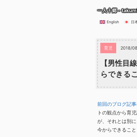
一人十郷 - takum
English
日
育児
2018/0
【男性目線
らできる
前回のブログ記事
トの観点から育児
が、それとは別に
今からできること