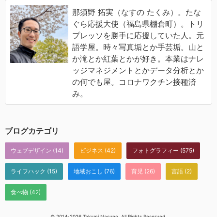
那須野 拓実（なすの たくみ）。たな
ぐら応援大使（福島県棚倉町）。トリ
プレッソを勝手に応援していた人。元
語学屋。時々写真垢とか手芸垢。山と
か滝とか紅葉とかが好き。本業はナレ
ッジマネジメントとかデータ分析とか
の何でも屋。コロナワクチン接種済
み。
ブログカテゴリ
ウェブデザイン
(14)
ビジネス
(42)
フォトグラフィー
(575)
ライフハック
(15)
地域おこし
(76)
育児
(26)
言語
(2)
食べ物
(42)
© 2014-2026 Takumi Nasuno. All Rights Reserved.