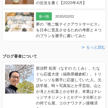
の近況を書く【2020年4月】
食べ物
2020/02/02
夢の『晩ご飯テイクアウトサービス』
を日本に普及させるための考察と４つ
のプランを勝手に書いてみた
≫ もっと読む
ブログ著者について
那須野 拓実（なすの たくみ）。たな
ぐら応援大使（福島県棚倉町）。トリ
プレッソを勝手に応援していた人。元
語学屋。時々写真垢とか手芸垢。山と
か滝とか紅葉とかが好き。本業はナレ
ッジマネジメントとかデータ分析とか
の何でも屋。コロナワクチン接種済