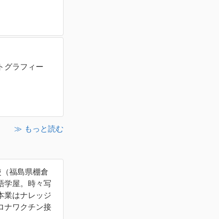
トグラフィー
≫ もっと読む
使（福島県棚倉
語学屋。時々写
本業はナレッジ
ロナワクチン接