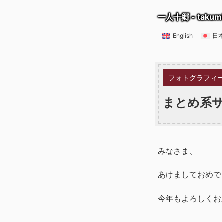
一人十郷 - takum
English
日
フォトグラフィ
まとめ系
みなさま、
あけましておめで
今年もよろしくお