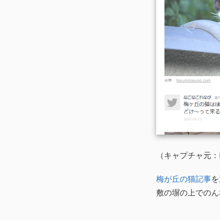
（キャプチャ元：
梅が丘の猫記事
を
敷の塀の上でのん