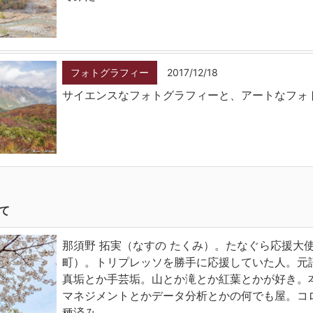
フォトグラフィー
2017/12/18
サイエンスなフォトグラフィーと、アートなフォ
て
那須野 拓実（なすの たくみ）。たなぐら応援大
町）。トリプレッソを勝手に応援していた人。元
真垢とか手芸垢。山とか滝とか紅葉とかが好き。
マネジメントとかデータ分析とかの何でも屋。コ
種済み。