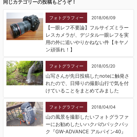
同じカテゴリーの投稿もどうぞ！
フォトグラフィー
2018/06/09
【一眼レフ不要論】フルサイズミラー
レスカメラが、デジタル一眼レフを実
用の外に追いやりかねない件【キヤノ
ン頑張れ！】
フォトグラフィー
2018/05/20
山写さんが先日投稿したnoteに触発さ
れたので、日帰りの撮影山行で気を付
けていることをまとめてみました
フォトグラフィー
2018/04/04
山の風景を撮影したいフォトグラファ
ーにお勧めしたいハクバのバックパッ
ク『GW-ADVANCE アルパイン40』