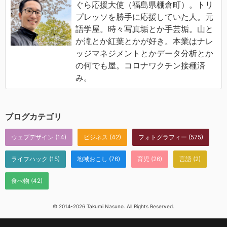
ぐら応援大使（福島県棚倉町）。トリ
プレッソを勝手に応援していた人。元
語学屋。時々写真垢とか手芸垢。山と
か滝とか紅葉とかが好き。本業はナレ
ッジマネジメントとかデータ分析とか
の何でも屋。コロナワクチン接種済
み。
ブログカテゴリ
ウェブデザイン
(14)
ビジネス
(42)
フォトグラフィー
(575)
ライフハック
(15)
地域おこし
(76)
育児
(26)
言語
(2)
食べ物
(42)
© 2014-2026 Takumi Nasuno. All Rights Reserved.