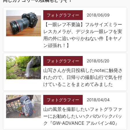
同じカテゴリーの投稿もどうぞ！
フォトグラフィー
2018/06/09
【一眼レフ不要論】フルサイズミラー
レスカメラが、デジタル一眼レフを実
用の外に追いやりかねない件【キヤノ
ン頑張れ！】
フォトグラフィー
2018/05/20
山写さんが先日投稿したnoteに触発さ
れたので、日帰りの撮影山行で気を付
けていることをまとめてみました
フォトグラフィー
2018/04/04
山の風景を撮影したいフォトグラファ
ーにお勧めしたいハクバのバックパッ
ク『GW-ADVANCE アルパイン40』