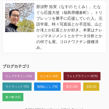
那須野 拓実（なすの たくみ）。たな
ぐら応援大使（福島県棚倉町）。トリ
プレッソを勝手に応援していた人。元
語学屋。時々写真垢とか手芸垢。山と
か滝とか紅葉とかが好き。本業はナレ
ッジマネジメントとかデータ分析とか
の何でも屋。コロナワクチン接種済
み。
ブログカテゴリ
ウェブデザイン
(14)
ビジネス
(42)
フォトグラフィー
(575)
ライフハック
(15)
地域おこし
(76)
育児
(26)
言語
(2)
食べ物
(42)