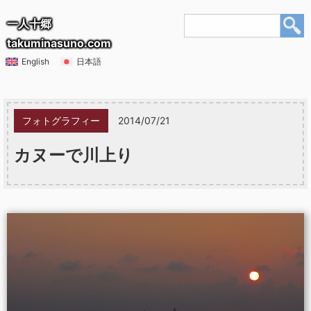
一人十郷
takuminasuno.com
English
日本語
フォトグラフィー
2014/07/21
カヌーで川上り