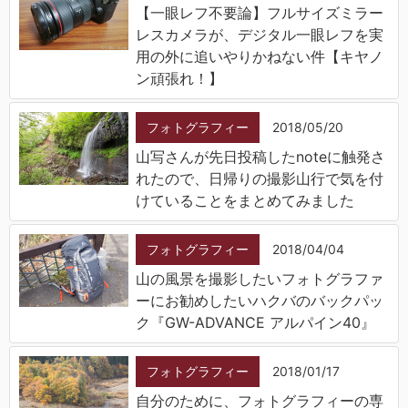
【一眼レフ不要論】フルサイズミラー
レスカメラが、デジタル一眼レフを実
用の外に追いやりかねない件【キヤノ
ン頑張れ！】
フォトグラフィー
2018/05/20
山写さんが先日投稿したnoteに触発さ
れたので、日帰りの撮影山行で気を付
けていることをまとめてみました
フォトグラフィー
2018/04/04
山の風景を撮影したいフォトグラファ
ーにお勧めしたいハクバのバックパッ
ク『GW-ADVANCE アルパイン40』
フォトグラフィー
2018/01/17
自分のために、フォトグラフィーの専