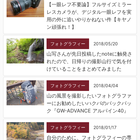
【一眼レフ不要論】フルサイズミラー
レスカメラが、デジタル一眼レフを実
用の外に追いやりかねない件【キヤノ
ン頑張れ！】
フォトグラフィー
2018/05/20
山写さんが先日投稿したnoteに触発さ
れたので、日帰りの撮影山行で気を付
けていることをまとめてみました
フォトグラフィー
2018/04/04
山の風景を撮影したいフォトグラファ
ーにお勧めしたいハクバのバックパッ
ク『GW-ADVANCE アルパイン40』
フォトグラフィー
2018/01/17
自分のために、フォトグラフィーの専