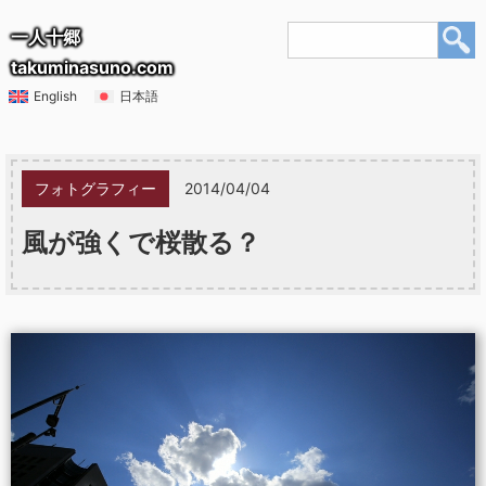
一人十郷
takuminasuno.com
English
日本語
フォトグラフィー
2014/04/04
風が強くで桜散る？