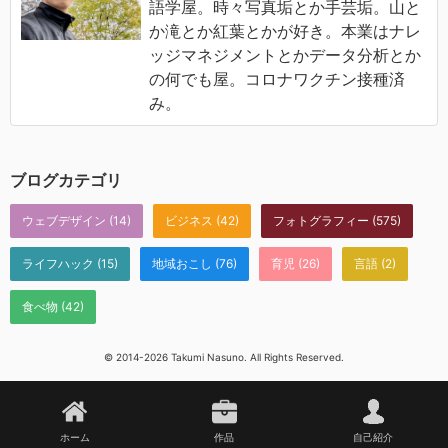
語学屋。時々写真垢とか手芸垢。山と
か滝とか紅葉とかが好き。本業はナレ
ッジマネジメントとかデータ分析とか
の何でも屋。コロナワクチン接種済
み。
ブログカテゴリ
ウェブデザイン
(14)
ビジネス
(42)
フォトグラフィー
(575)
ライフハック
(15)
地域おこし
(76)
育児
(26)
言語
(2)
食べ物
(42)
© 2014-2026 Takumi Nasuno. All Rights Reserved.
ホーム
作品
自己紹介