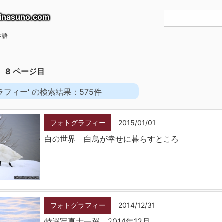
inasuno.com
本語
、8 ページ目
ラフィー‘ の検索結果：575件
フォトグラフィー
2015/01/01
白の世界 白鳥が幸せに暮らすところ
フォトグラフィー
2014/12/31
特選写真十一選 2014年12月