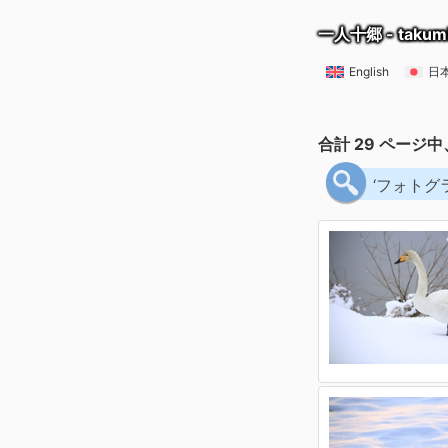
一人十郷 - takum
English
日
合計 29 ページ中
‘フォトグ