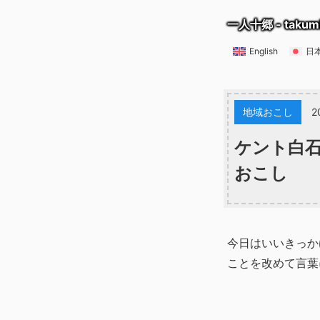
一人十郷 - takum
English
日
地域おこし
2
ケント白
おこし
今日はいいきっか
ことを改めて言葉