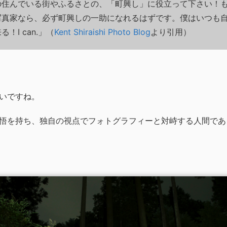
の住んでいる街やふるさとの、「町興し」に役立って下さい！
写真家なら、必ず町興しの一助になれるはずです。僕はいつも
！I can.」（
Kent Shiraishi Photo Blog
より引用）
いですね。
悟を持ち、独自の視点でフォトグラフィーと対峙する人間であ