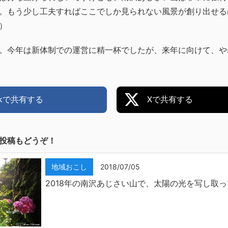
。もう少し工夫すればここでしか見られない風景が創り出せる
）
。今年は新体制での運営に精一杯でしたが、来年に向けて、や
ookで共有する
Xで共有する
投稿もどうぞ！
地域おこし
2018/07/05
2018年の南沢あじさい山で、太陽の光を写し取