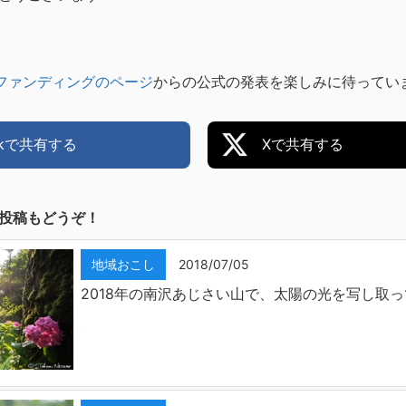
ドファンディングのページ
からの公式の発表を楽しみに待ってい
ookで共有する
Xで共有する
投稿もどうぞ！
地域おこし
2018/07/05
2018年の南沢あじさい山で、太陽の光を写し取