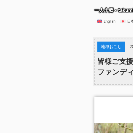
一人十郷 - takum
English
日
地域おこし
2
皆様ご支
ファンデ