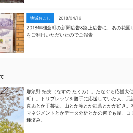
地域おこし
2018/04/16
2018年棚倉町の新聞広告&路上広告に、あの花園
をご利用いただいたのでご報告
て
那須野 拓実（なすの たくみ）。たなぐら応援大
町）。トリプレッソを勝手に応援していた人。元
真垢とか手芸垢。山とか滝とか紅葉とかが好き。
マネジメントとかデータ分析とかの何でも屋。コ
種済み。