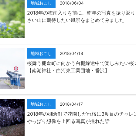
地域おこし
2018/06/04
2018年の梅雨入りを前に、昨年の写真を振り返
さい山に期待したい風景をまとめてみました
地域おこし
2018/04/18
桜舞う棚倉町に向かう白棚線途中で楽しみたい桜
【南湖神社・白河東工業団地・番沢】
地域おこし
2018/04/17
2018年の棚倉町で花園しだれ桜に3度目のチャレ
やっぱり想像を上回る写真が撮れた話