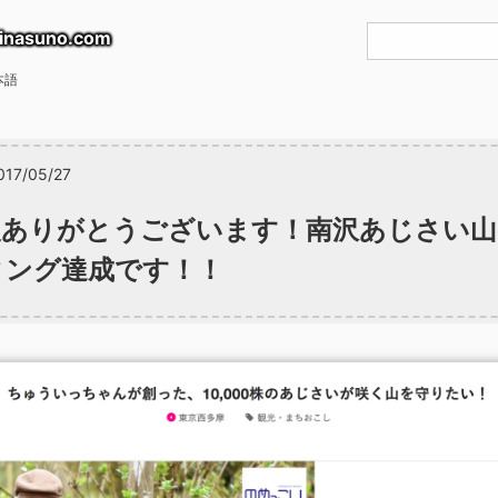
inasuno.com
本語
017/05/27
援ありがとうございます！南沢あじさい
ィング達成です！！