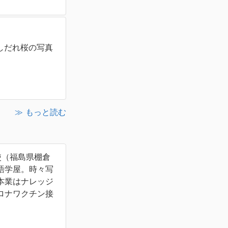
しだれ桜の写真
≫ もっと読む
使（福島県棚倉
語学屋。時々写
本業はナレッジ
ロナワクチン接