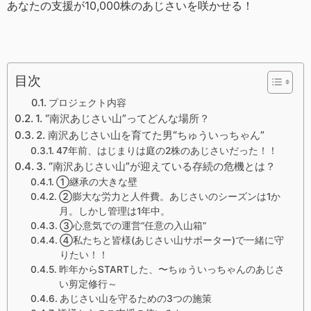
あなたの支援が10,000株のあじさいを咲かせる！
目次
プロジェクト内容
1. “南沢あじさい山”ってどんな場所？
2. 南沢あじさい山を育てた男“ちゅういっちゃん”
47年前、はじまりは庭の2株のあじさいだった！！
3. “南沢あじさい山”が迎えている存続の危機とは？
①継承の大きな壁
②膨大な労力と人件費。あじさいのシーズンは1か
月。しかし管理は1年中。
③心意気での運営“任意の入山箱”
④私たちと皆様(あじさい山サポーター)で一緒に守
りたい！！
昨年からSTARTした、〜ちゅういっちゃんのあじさ
い剪定修行～
あじさい山を守るための3つの施策