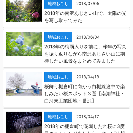
地域おこし
2018/07/05
2018年の南沢あじさい山で、太陽の光
を写し取ってみた
地域おこし
2018/06/04
2018年の梅雨入りを前に、昨年の写真
を振り返りながら南沢あじさい山に期
待したい風景をまとめてみました
地域おこし
2018/04/18
桜舞う棚倉町に向かう白棚線途中で楽
しみたい桜スポット３選【南湖神社・
白河東工業団地・番沢】
地域おこし
2018/04/17
2018年の棚倉町で花園しだれ桜に3度